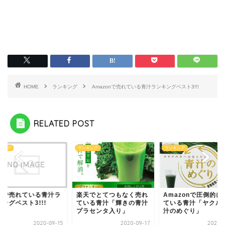
HOME
ランキング
Amazonで売れている青汁ランキングベスト3!!!
RELATED POST
キング
ランキング
ランキング
天で売れている青汁ラ
楽天でとてつもなく売れ
Amazonで圧倒的に
ングベスト3!!!
ている青汁「輝きの青汁
ている青汁「ヤクルト
プラセンタ入り」
汁のめぐり」
2020-09-15
2020-09-17
2020-0