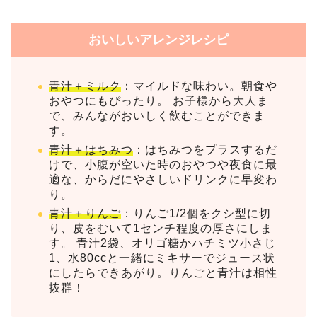
おいしいアレンジレシピ
青汁＋ミルク
：マイルドな味わい。朝食や
おやつにもぴったり。 お子様から大人ま
で、みんながおいしく飲むことができま
す。
青汁＋はちみつ
：はちみつをプラスするだ
けで、小腹が空いた時のおやつや夜食に最
適な、からだにやさしいドリンクに早変わ
り。
青汁＋りんご
：りんご1/2個をクシ型に切
り、皮をむいて1センチ程度の厚さにしま
す。 青汁2袋、オリゴ糖かハチミツ小さじ
1、水80ccと一緒にミキサーでジュース状
にしたらできあがり。りんごと青汁は相性
抜群！