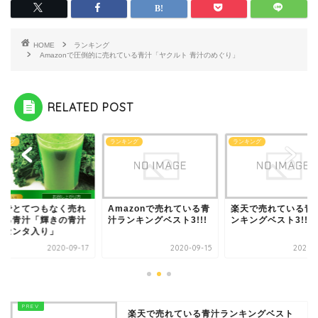
HOME
ランキング
Amazonで圧倒的に売れている青汁「ヤクルト 青汁のめぐり」
RELATED POST
キング
ランキング
ランキング
天でとてつもなく売れ
Amazonで売れている青
楽天で売れている青
いる青汁「輝きの青汁
汁ランキングベスト3!!!
ンキングベスト3!!!
ラセンタ入り」
2020-09-17
2020-09-15
2020-0
楽天で売れている青汁ランキングベスト